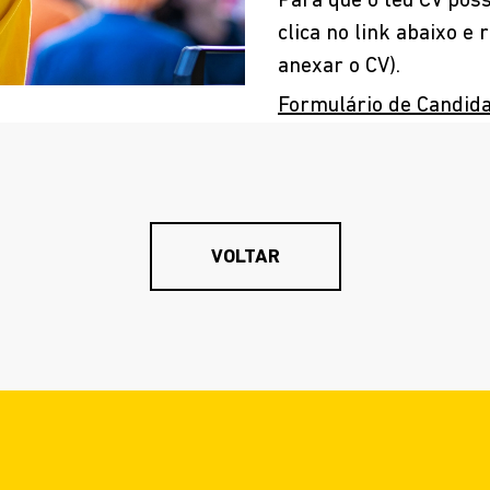
Para que o teu CV pos
clica no link abaixo 
anexar o CV).
A MARCA
Formulário de Candid
FAQ
VOLTAR
CARREIRAS
PEDIDOS DE APOIO