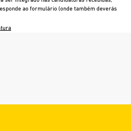
sa ser integrado nas candidaturas recebidas,
e responde ao formulário (onde também deverás
atura