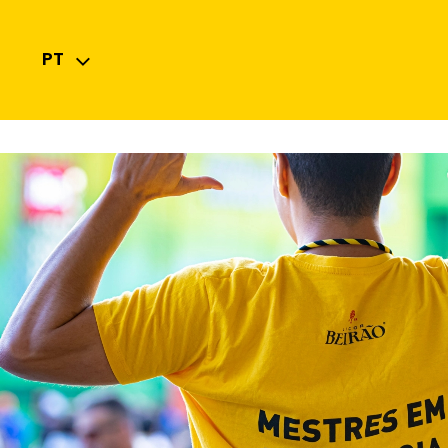
PT
PT
EN
ES
FR