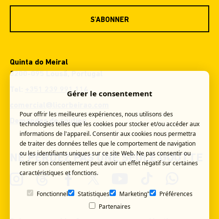
S'ABONNER
Quinta do Meiral
3200-095 Lousã, Portugal
Tel:
+351 239 991 114
Gérer le consentement
comercial@licorbeirao.com
Pour offrir les meilleures expériences, nous utilisons des
Demandes de soutien
technologies telles que les cookies pour stocker et/ou accéder aux
informations de l'appareil. Consentir aux cookies nous permettra
de traiter des données telles que le comportement de navigation
ou les identifiants uniques sur ce site Web. Ne pas consentir ou
NE PERDEZ PAS UNE SEULE GOUTTE
retirer son consentement peut avoir un effet négatif sur certaines
caractéristiques et fonctions.
Fonctionnel
Statistiques
Marketing"
Préférences
Partenaires