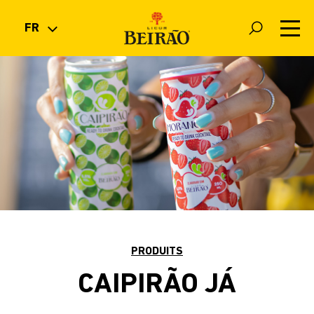
FR
PT
EN
BOUTIQUE
ES
FR
PRODUITS
COCKTAILS
NOUVELLES
PRODUITS
LA MARQUE
CAIPIRÃO JÁ
FAQ