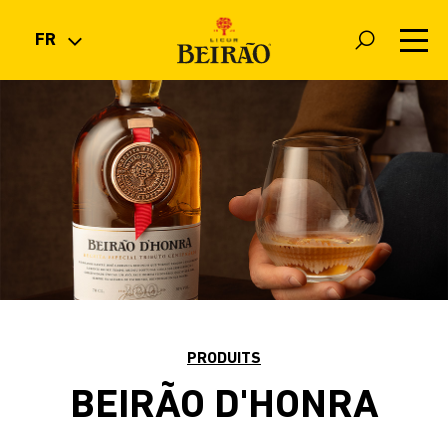
FR
PT
EN
BOUTIQUE
ES
FR
PRODUITS
COCKTAILS
NOUVELLES
PRODUITS
LA MARQUE
BEIRÃO D'HONRA
FAQ