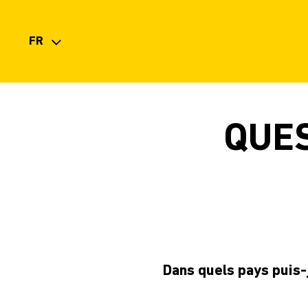
FR
PT
EN
ES
FR
QUE
Dans quels pays puis-