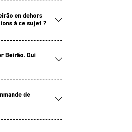
Beirão en dehors
ions à ce sujet ?
or Beirão. Qui
commande de
N