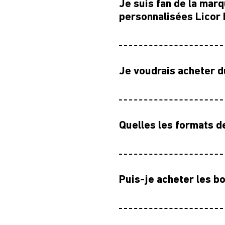
Je suis fan de la mar
personnalisées Licor B
Je voudrais acheter du
Quelles les formats d
Puis-je acheter les bo