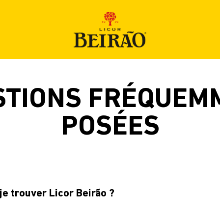
BOUTIQUE
STIONS FRÉQUEM
POSÉES
PRODUITS
COCKTAILS
je trouver Licor Beirão ?
NOUVELLES