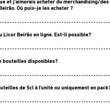
que et j'aimerais acheter du merchandising/des
eirão. Où puis-je les acheter ?
 Licor Beirão en ligne. Est-il possible?
e bouteilles disponibles?
uteilles de 5cl à l'unité ou uniquement en pack