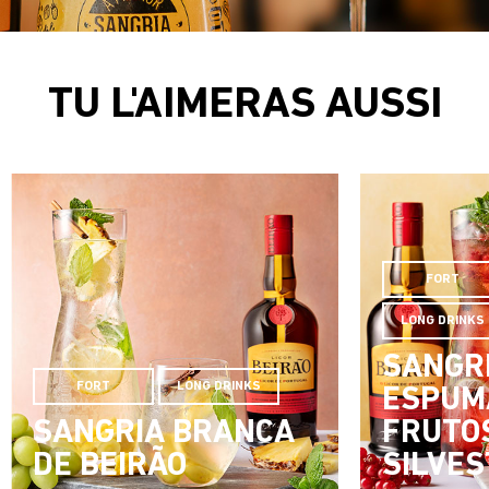
TU L'AIMERAS AUSSI
FORT
LONG DRINKS
SANGR
FORT
LONG DRINKS
ESPUM
SANGRIA BRANCA
FRUTO
DE BEIRÃO
SILVE