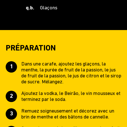
q.b.
Glaçons
PRÉPARATION
Dans une carafe, ajoutez les glaçons, la
menthe, la purée de fruit de la passion, le jus
de fruit de la passion, le jus de citron et le sirop
de sucre. Mélangez.
Ajoutez la vodka, le Beirão, le vin mousseux et
terminez par le soda.
Remuez soigneusement et décorez avec un
brin de menthe et des bâtons de cannelle.