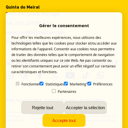
Quinta do Meiral
3200-095 Lousã, Portugal
Tel:
+351 239 991 114
Gérer le consentement
comercial@licorbeirao.com
Pour offrir les meilleures expériences, nous utilisons des
Demandes de soutien
technologies telles que les cookies pour stocker et/ou accéder aux
informations de l'appareil. Consentir aux cookies nous permettra
de traiter des données telles que le comportement de navigation
ou les identifiants uniques sur ce site Web. Ne pas consentir ou
NE PERDEZ PAS UNE SEULE GOUTTE
retirer son consentement peut avoir un effet négatif sur certaines
caractéristiques et fonctions.
Fonctionnel
Statistiques
Marketing"
Préférences
Partenaires
Sois responsable. Consomme avec modération
Rejette tout
Accepter la sélection
Conditions
Politique en
Politique de lutte
Politique de
Générales
matière de
contre la corruption et
Confidentialité
Accepte tout
d'Utilisation
cookies
canal de dénonciation