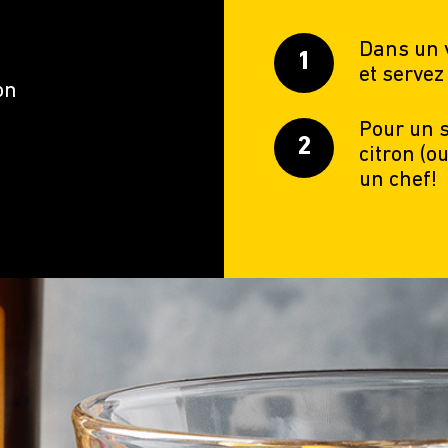
Dans un 
et servez
on
Pour un s
citron (o
un chef!