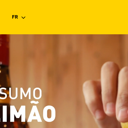
FR
PT
EN
ES
FR