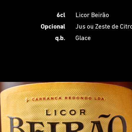
6cl
Licor Beirão
Opcional
Jus ou Zeste de Citr
q.b.
Glace