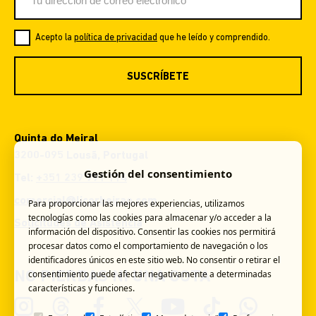
Acepto la
política de privacidad
que he leído y comprendido.
SUSCRÍBETE
Quinta do Meiral
3200-095 Lousã, Portugal
Gestión del consentimiento
Tel:
+351 239 991 114
comercial@licorbeirao.com
Para proporcionar las mejores experiencias, utilizamos
tecnologías como las cookies para almacenar y/o acceder a la
Solicitudes de Asistencia
información del dispositivo. Consentir las cookies nos permitirá
procesar datos como el comportamiento de navegación o los
identificadores únicos en este sitio web. No consentir o retirar el
consentimiento puede afectar negativamente a determinadas
NO PIERDAS NI UNA GOTA
características y funciones.